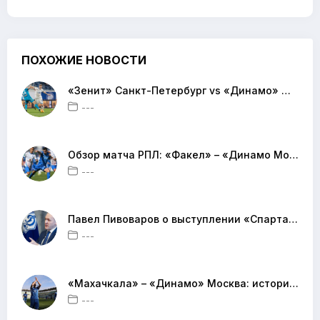
ПОХОЖИЕ НОВОСТИ
«Зенит» Санкт-Петербург vs «Динамо» Москва: история противостояний и предстоящий матч РПЛ
---
Обзор матча РПЛ: «Факел» – «Динамо Москва» — ничья в напряжённой концовке
---
Павел Пивоваров о выступлении «Спартака» в сезоне-2024: мнение главного директора «Динамо»
---
«Махачкала» – «Динамо» Москва: история противостояний и турнирное положение команд
---